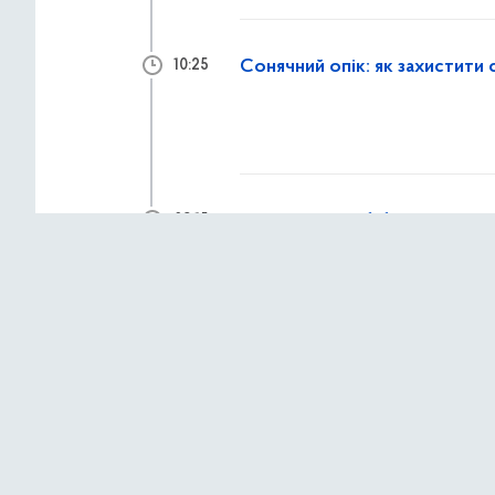
Сонячний опік: як захистити с
10:25
Творче літо в бібліотеках ра
09:15
3 серпня 2026 р.,
пон
А ви вже подали заяву на ел
16:40
зробити в Електронному кабі