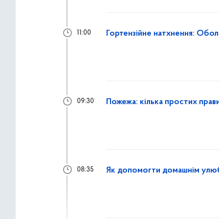
Гортензійне натхнення: Обол
11:00
Пожежа: кілька простих прави
09:30
Як допомогти домашнім улю
08:35