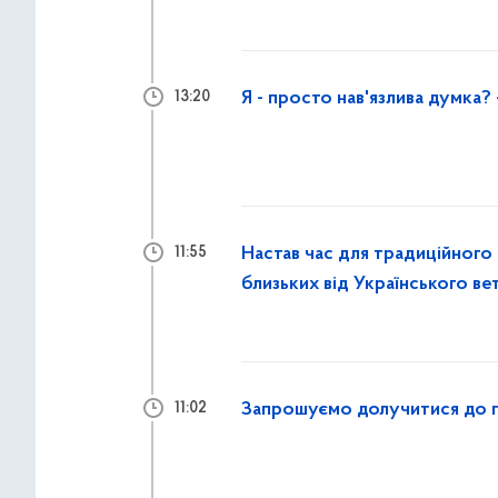
Я - просто нав'язлива думка? 
13:20
Настав час для традиційного
11:55
близьких від Українського в
Запрошуємо долучитися до п
11:02