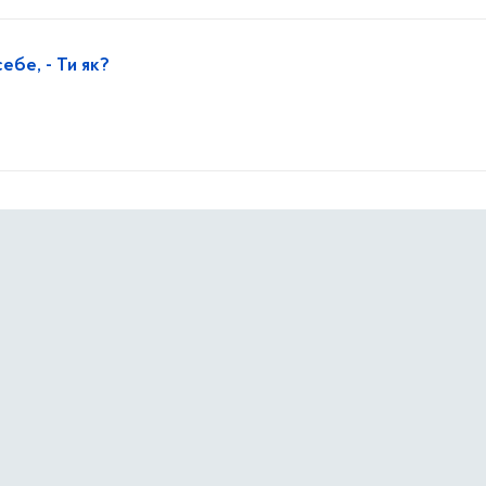
ебе, - Ти як?
йону: майстер-класи та щирі усмішки дітей
еділок
ектронне листування з податковою? Якщо ще ні — саме ча
неті!