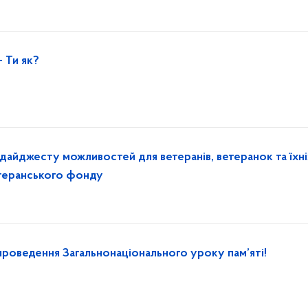
- Ти як?
 дайджесту можливостей для ветеранів, ветеранок та їхні
етеранського фонду
роведення Загальнонаціонального уроку пам’яті!