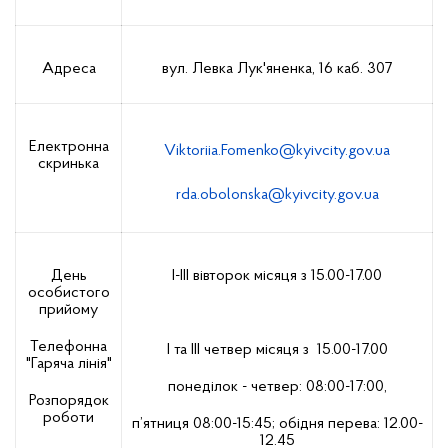
Адреса
вул. Левка Лук'яненка, 16 каб. 307
Електронна
Viktoriia.Fomenko@kyivcity.gov.ua
скринька
rda.obolonska@kyivcity.gov.ua
День
І-ІІІ вівторок місяця з 15.00-17.00
особистого
прийому
Телефонна
I та III четвер місяця з 15.00-17.00
"Гаряча лінія"
понеділок - четвер: 08:00-17:00,
Розпорядок
роботи
п’ятниця 08:00-15:45; обідня перева: 12.00-
12.45