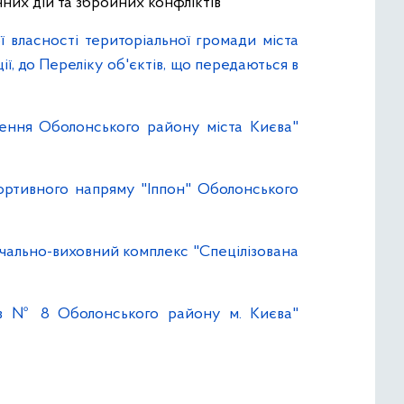
них дій та збройних конфліктів"
власності територіальної громади міста
ї, до Переліку об'єктів, що передаються в
лення Оболонського району міста Києва"
ортивного напряму "Іппон" Оболонського
чально-виховний комплекс "Спецілізована
нів № 8 Оболонського району м. Києва"