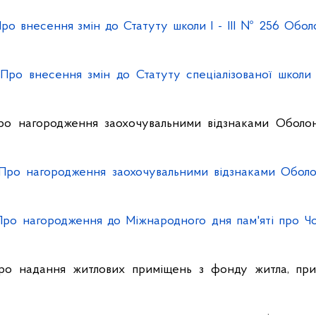
ро внесення змін до Статуту школи І - ІІІ № 256 Обол
"Про внесення змін до Статуту спеціалізованої школ
ро нагородження заохочувальними відзнаками Оболонс
Про нагородження заохочувальними відзнаками Оболон
"Про нагородження до Міжнародного дня пам'яті про 
Про надання житлових приміщень з фонду житла, при