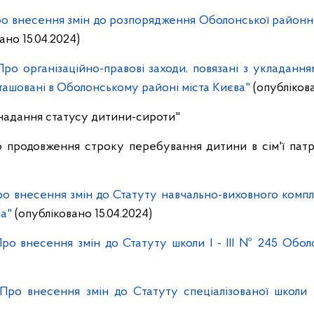
о внесення змін до розпорядження Оболонської районної 
ано 15.04.2024)
ро організаційно-правові заходи, повязані з укладанн
зташовані в Оболонському районі міста Києва"
(опублікова
 надання статусу дитини-сироти"
о продовження строку перебування дитини в сім'ї патр
о внесення змін до Статуту навчально-виховного комплек
ва"
(опубліковано 15.04.2024)
ро внесення змін до Статуту школи І - ІІІ № 245 Обол
"Про внесення змін до Статуту спеціалізованої школ