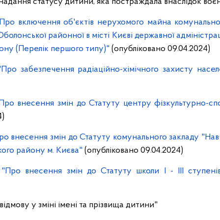
надання статусу дитини, яка постраждала внаслідок воєн
Про включення об'єктів нерухомого майна комунальної 
болонської районної в місті Києві державної адміністраці
ону (Перелік першого типу)"
(опубліковано 09.04.2024)
Про забезпечення радіаційно-хімічного захисту насе
Про внесення змін до Статуту центру фізкультурно-сп
4)
ро внесення змін до Статуту комунального закладу "Нав
ького району м. Києва"
(опубліковано 09.04.2024)
"Про внесення змін до Статуту школи І - ІІІ ступе
ідмову у зміні імені та прізвища дитини"