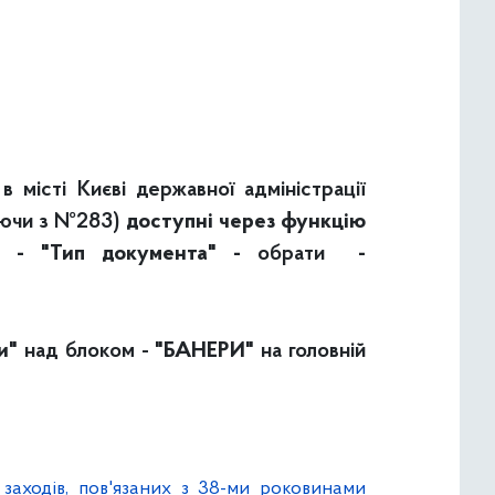
 місті Києві державної адміністрації
аючи з №283)
доступні через функцію
" - "Тип документа" -
обрати
-
и"
над блоком -
"БАНЕРИ"
на головній
заходів, пов'язаних з 38-ми роковинами