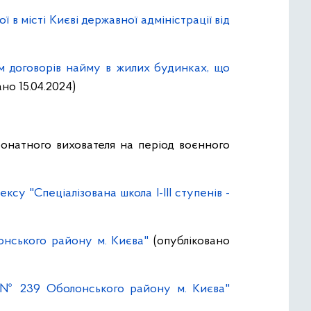
в місті Києві державної адміністрації від
ям договорів найму в жилих будинках, що
но 15.04.2024)
онатного вихователя на період воєнного
су "Спеціалізована школа І-ІІІ ступенів -
онського району м. Києва"
(опубліковано
и № 239 Оболонського району м. Києва"