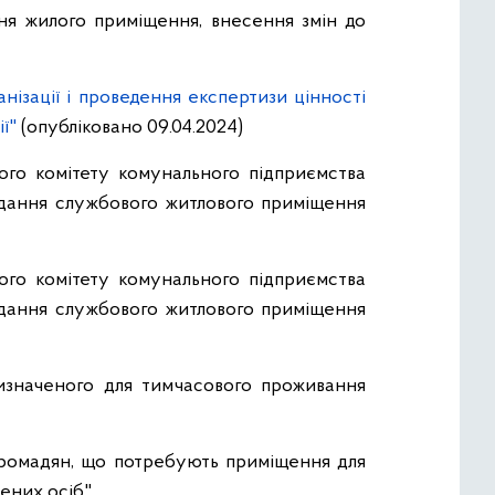
ня жилого приміщення, внесення змін до
нізації і проведення експертизи цінності
ії"
(опубліковано 09.04.2024)
ого комітету комунального підприємства
адання службового житлового приміщення
ого комітету комунального підприємства
адання службового житлового приміщення
изначеного для тимчасового проживання
 громадян, що потребують приміщення для
ених осіб"