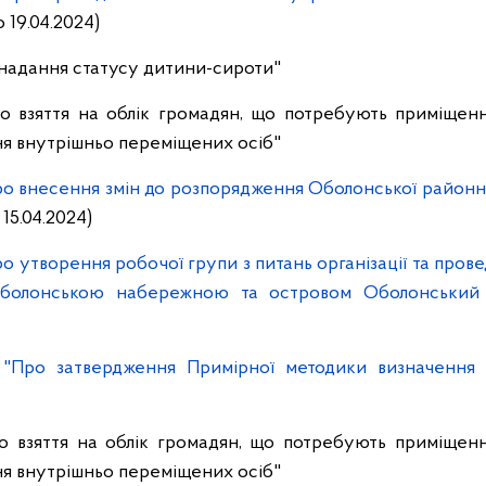
 19.04.2024)
 надання статусу дитини-сироти"
о взяття на облік громадян, що потребують приміщен
я внутрішньо переміщених осіб"
о внесення змін до розпорядження Оболонської районної 
15.04.2024)
о утворення робочої групи з питань організації та пров
 Оболонською набережною та островом Оболонський
"Про затвердження Примірної методики визначення оч
о взяття на облік громадян, що потребують приміщен
я внутрішньо переміщених осіб"