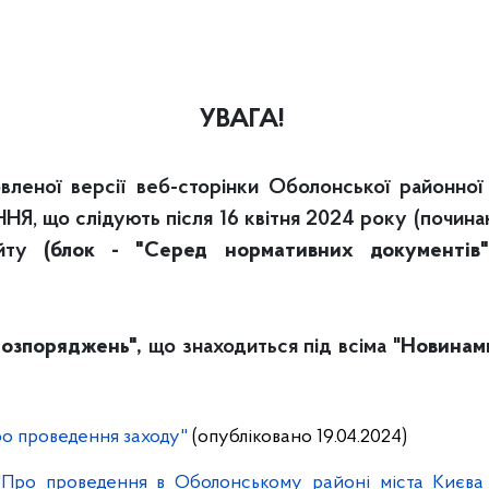
УВАГА!
леної версії веб-сторінки Оболонської районної в
, що слідують після 16 квітня 2024 року (почин
йту
(блок - "Серед нормативних документів
озпоряджень",
що знаходиться під всіма "
Новинам
ро проведення заходу"
(опубліковано 19.04.2024)
"Про проведення в Оболонському районі міста Києва 