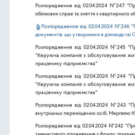
Розпорядження від 02.04.2024 №247 "Пр
облікових справ та зняття з квартирного о
Розпорядження від 02.04.2024 №246 "Пр
документів, що утворилися в діловодстві О
Розпорядження від 02.04.2024 №245 "Пр
"Керуюча компанія з обслуговування жи
працівнику підприємства"
Розпорядження від 02.04.2024 №244 "Пр
"Керуюча компанія з обслуговування жи
працівнику підприємства"
Розпорядження від 02.04.2024 №243 "П
внутрішньо переміщених осіб, Мергелю Ю.
Розпорядження від 02.04.2024 №242 "Про
тимчасового проживання з фонду, призна