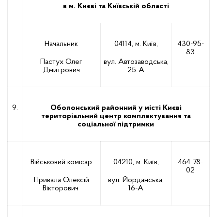
в м. Києві та Київській області
Начальник
04114, м. Київ,
430-95-
83
Пастух Олег
вул. Автозаводська,
Дмитрович
25-А
9.
Оболонський районний у місті Києві
територіальний центр комплектування та
соціальної підтримки
Військовий комісар
04210, м. Київ,
464-78-
02
Привала Олексій
вул. Йорданська,
Вікторович
16-А