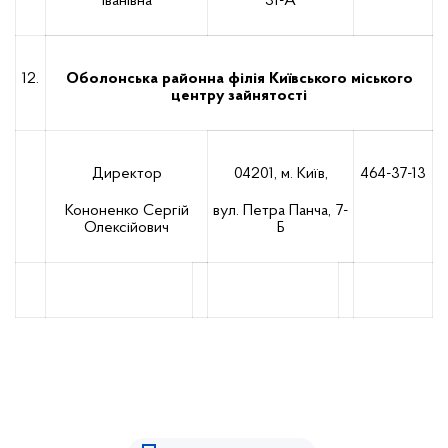
Іванівна
31-А
12.
Оболонська районна філія Київського міського
центру зайнятості
Директор
04201, м. Київ,
464-37-13
Кононенко Сергій
вул. Петра Панча, 7-
Олексійович
Б