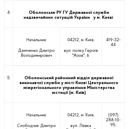
4.
Оболонське РУ ГУ Державної служби
надзвичайних ситуацій України у м. Києві
Начальник
04212, м. Київ,
419-32-
44
Демченко Дмитро
вул. полку Героїв
Володимирович
"Азов", 6
5.
Оболонський районний відділ державної
виконавчої служби у місті Києві Центрального
міжрегіонального управління Міністерства
юстиції (м. Київ)
Начальник
04212, м. Київ,
(097)
288-10-
95,
Слободчик Дмитро
вул. Левка