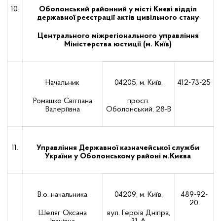
10.
Оболонський районний у місті Києві відділ
державної реєстрації актів цивільного стану
Центрального міжрегіонального управління
Міністерства юстиції (м. Київ)
Начальник
04205, м. Київ,
412-73-25
Ромашко Світлана
просп.
Валеріївна
Оболонський, 28-В
11.
Управління Державної казначейської служби
України у Оболонському районі м.Києва
В.о. начальника
04209, м. Київ,
489-92-
20
Шеляг Оксана
вул. Героїв Дніпра,