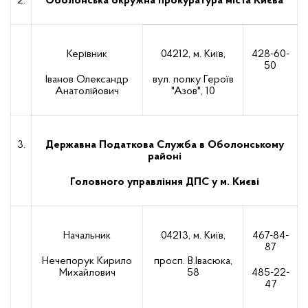
2.
Оболонська окружна прокуратура міста Києва
Керівник
04212, м. Київ,
428-60-
50
Іванов Олександр
вул. полку Героїв
Анатолійович
"Азов", 10
3.
Державна Податкова Служба в Оболонському
районі
Головного управління ДПС у м. Києві
Начальник
04213, м. Київ,
467-84-
87
Нечепорук Кирило
просп. В.Івасюка,
Михайлович
58
485-22-
47