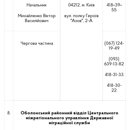
Начальник
04212, м. Київ
418
-
39
-
55
Михайленко Віктор
вул. полку Героїв
Василійович
"Азов", 2-А
Чергова частина
(067) 124-
19-49
(093)
639-13-82
418-31-33
418-30-
22
8.
Оболонський районний відділ Центрального
міжрегіонального управління Державної
міграційної служби