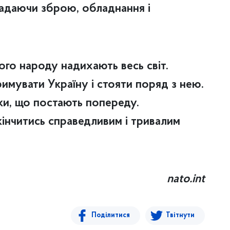
надаючи зброю, обладнання і
кого народу надихають весь світ.
мувати Україну і стояти поряд з нею.
ики, що постають попереду.
кінчитись справедливим і тривалим
nato.int
Поділитися
Твітнути