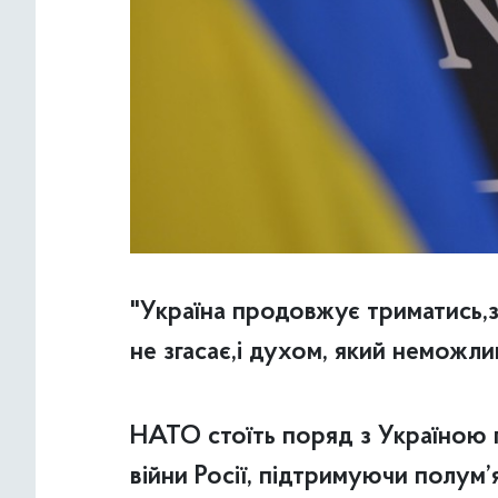
"Україна продовжує триматись,зі
не згасає,і духом, який неможли
НАТО стоїть поряд з Україною п
війни Росії, підтримуючи полум’