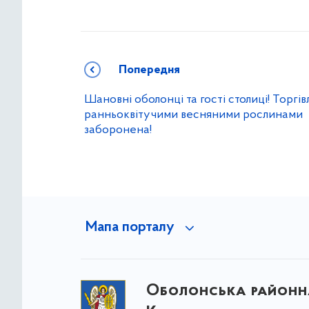
Попередня
Шановні оболонці та гості столиці! Торгів
ранньоквітучими весняними рослинами
заборонена!
Мапа порталу
Оболонська районна