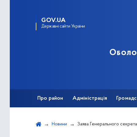
GOV.UA
Державні сайти України
Оболо
Про район
Адміністрація
Громадс
Новини
Заява Генерального секретаря НАТО з приводу третьої річниці повном