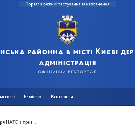
Портал в режимі тестування та наповнення
нська районна в місті Києві де
адміністрація
офіційний вебпортал
ькості
Е-місто
Контакти
асштабного вторгнення Росії в Україну