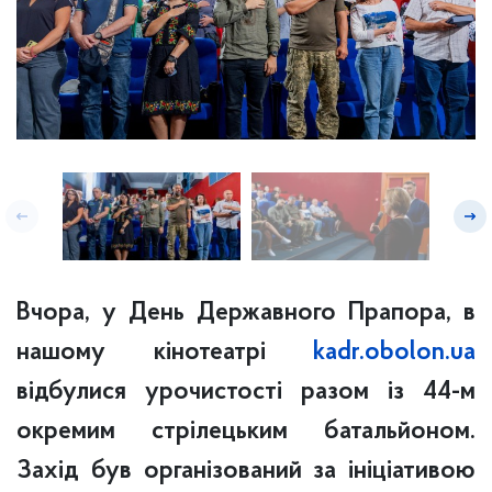
Вчора, у День Державного Прапора, в
нашому кінотеатрі
kadr.obolon.ua
відбулися урочистості разом із 44-м
окремим стрілецьким батальйоном.
Захід був організований за
ініціативою