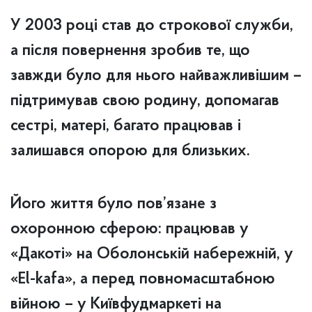
У 2003 році став до строкової служби,
а після повернення зробив те, що
завжди було для нього найважливішим –
підтримував свою родину, допомагав
сестрі, матері, багато працював і
залишався опорою для близьких.
Його життя було пов’язане з
охоронною сферою: працював у
«Дакоті» на Оболонській набережній, у
«El-kafa», а перед повномасштабною
війною – у Київфудмаркеті на