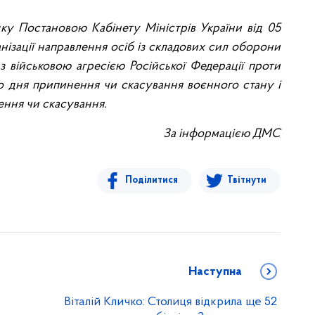
дку П
остановою Кабінету Міністрів України
від 05
нізації направлення осіб із складових сил оборони
з військовою агресією Російської Федерації проти
 до дня припинення чи скасування воєнного стану і
ення чи скасування.
За інформацією ДМС
Поділитися
Твітнути
Наступна
Віталій Кличко: Столиця відкрила ще 52