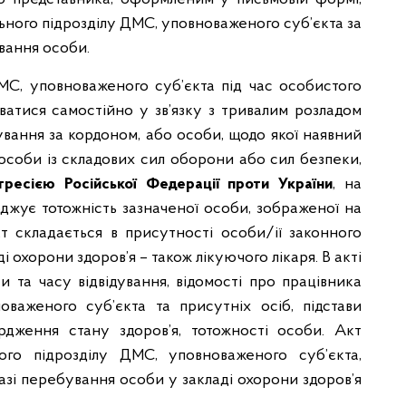
ьного підрозділу ДМС, уповноваженого суб’єкта за
вання особи.
МС, уповноваженого суб’єкта під час особистого
ватися самостійно у зв’язку з тривалим розладом
кування за кордоном, або особи, щодо якої наявний
особи із складових сил оборони або сил безпеки,
гресією Російської Федерації проти України
, на
ерджує тотожність зазначеної особи, зображеної на
т складається в присутності особи/ії законного
і охорони здоров’я – також лікуючого лікаря. В акті
и та часу відвідування, відомості про працівника
оваженого суб’єкта та присутніх осіб, підстави
ердження стану здоров’я, тотожності особи. Акт
ного підрозділу ДМС, уповноваженого суб’єкта,
азі перебування особи у закладі охорони здоров’я