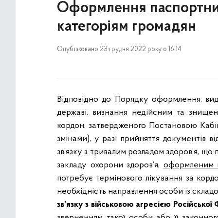
Оформлення паспортних
категоріям громадян
Опубліковано 23 грудня 2022 року о 16:14
Відповідно до Порядку оформлення, вида
державі, визнання недійсним та знищен
кордон, затвердженого Постановою Кабіне
змінами), у разі прийняття документів 
зв’язку з тривалим розладом здоров’я, щ
закладу охорони здоров’я,
оформленим в
потребує термінового лікування за корд
необхідність направлення особи із склад
зв’язку з військовою агресією Російської
зверненням такої особи або її законно