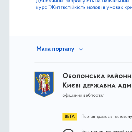
Донеччини” запрошують на навчальний
курс “Життєстійкість молоді в умовах кри
Мапа порталу
Оболонська районна
Києві державна адмі
офіційний вебпортал
Портал працює в тестовому
Весь контент доступний за 