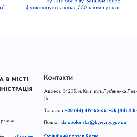
пункти обігріву. Загалом тепер
з”
функціонують понад 530 таких пунктів
Контакти
 в місті
ністрація
Адреса:
04205, м. Київ, вул. Лук'яненка Левк
16
Телефон:
+38 (44) 419-66-66, +38 (44) 418
 режимі
Пошта:
rda.obolonska@kyivcity.gov.ua
Офіційний портал Києва
ліцензією