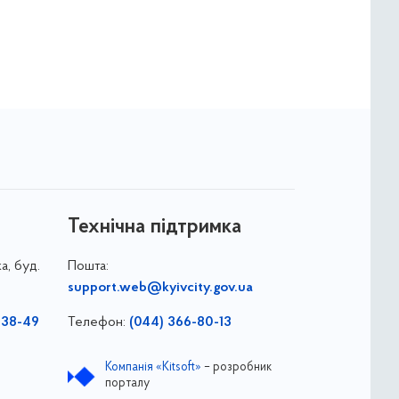
Технічна підтримка
а, буд.
Пошта:
support.web@kyivcity.gov.ua
-38-49
Телефон:
(044) 366-80-13
Компанія «Kitsoft»
– розробник
порталу