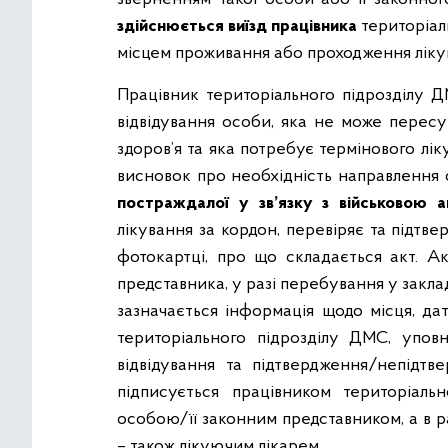
здійснюється виїзд працівника
територіал
місцем проживання або проходження ліку
Працівник територіального підрозділу Д
відвідування особи, яка не може пересу
здоров’я та яка потребує термінового лі
висновок про необхідність направлення 
постраждалої у зв’язку з військовою а
лікування за кордон, перевіряє та підтв
фотокартці, про що складається акт. Ак
представника, у разі перебування у заклад
зазначається інформація щодо місця, дат
територіального підрозділу ДМС, уповн
відвідування та підтвердження/непідтв
підписується працівником територіаль
особою/її законним представником, а в р
– також лікуючим лікарем.