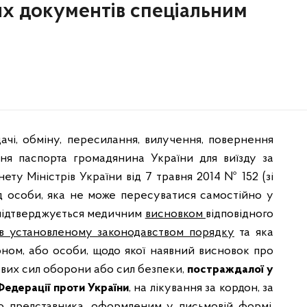
 документів спеціальним
чі, обміну, пересилання, вилучення, повернення
ня паспорта громадянина України для виїзду за
ту Міністрів України від 7 травня 2014 № 152 (зі
від особи, яка не може пересуватися самостійно у
о підтверджується медичним
висновком
відповідного
 установленому законодавством порядку
та яка
оном, або особи, щодо якої наявний висновок про
ових сил оборони або сил безпеки,
постраждалої у
 Федерації
проти України
, на лікування за кордон, за
го представника, оформленим у письмовій формі,