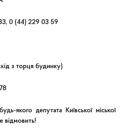
А
3, 0 (44) 229 03 59
вхід з торця будинку)
78
удь-якого депутата Київської міської
е відмовить!