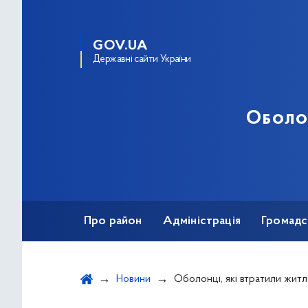
GOV.UA
Державні сайти України
Оболо
Про район
Адміністрація
Громадс
Новини
Оболонці, які втратили житло або чиє нерухоме майно зазнало минулої ночі пошкоджень внаслідок російської ві