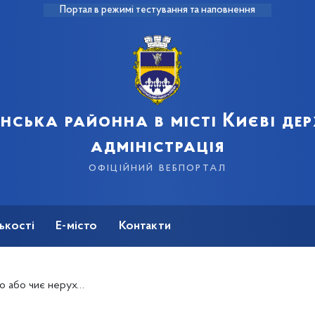
Портал в режимі тестування та наповнення
нська районна в місті Києві де
адміністрація
офіційний вебпортал
ькості
Е-місто
Контакти
йськової агресії, можуть отримати компенсацію на відновлення