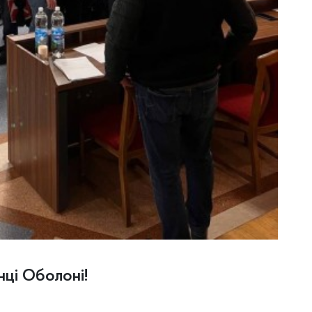
нці Оболоні!