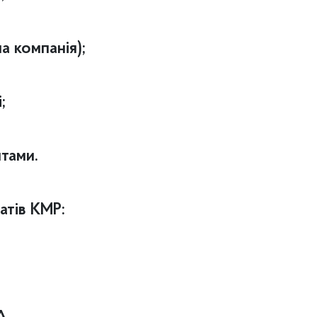
ча компанія);
і;
итами.
атів КМР: