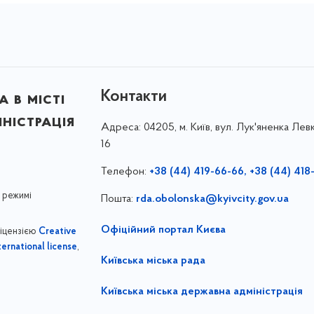
Контакти
 в місті
ністрація
Адреса:
04205, м. Київ, вул. Лук'яненка Левк
16
Телефон:
+38 (44) 419-66-66, +38 (44) 418
 режимі
Пошта:
rda.obolonska@kyivcity.gov.ua
Офіційний портал Києва
ліцензією
Creative
,
ernational license
Київська міська рада
Київська міська державна адміністрація