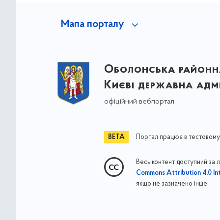
Мапа порталу
Оболонська районна
Києві державна адмі
офіційний вебпортал
Портал працює в тестовому
Весь контент доступний за 
Commons Attribution 4.0 Int
якщо не зазначено інше