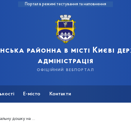
Портал в режимі тестування та наповнення
нська районна в місті Києві де
адміністрація
офіційний вебпортал
ькості
Е-місто
Контакти
а честь Юрія Музиченка