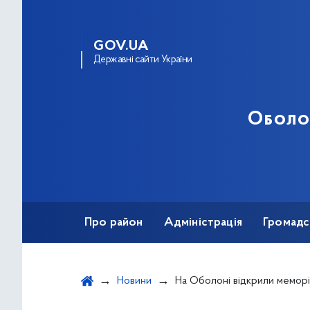
GOV.UA
Державні сайти України
Оболо
Про район
Адміністрація
Громадс
Новини
На Оболоні відкрили меморіальну дошку н