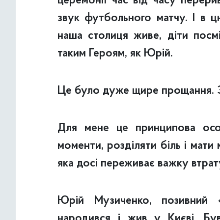
церемонії час від часу перери
звук футбольного матчу. І в ц
наша столиця живе, діти посм
таким Героям, як Юрій.
Це було дуже щире прощання. З
Для мене це принципова осо
моменти, розділяти біль і мати
яка досі переживає важку втрат
Юрій Музиченко, позивний «М
народився і жив у Києві. 