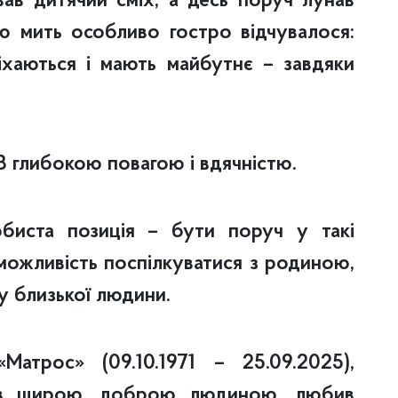
вав дитячий сміх, а десь поруч лунав
ю мить особливо гостро відчувалося:
іхаються і мають майбутнє – завдяки
 глибокою повагою і вдячністю.
биста позиція – бути поруч у такі
 можливість поспілкуватися з родиною,
у близької людини.
атрос» (09.10.1971 – 25.09.2025),
Був щирою, доброю людиною, любив