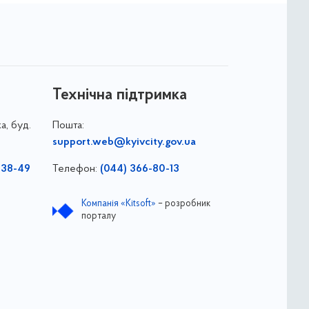
Технічна підтримка
а, буд.
Пошта:
support.web@kyivcity.gov.ua
-38-49
Телефон:
(044) 366-80-13
Компанія «Kitsoft»
– розробник
порталу