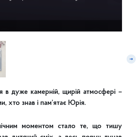
 в дуже камерній, щирій атмосфері –
и, хто знав і пам’ятає Юрія.
лічним моментом стало те, що тишу