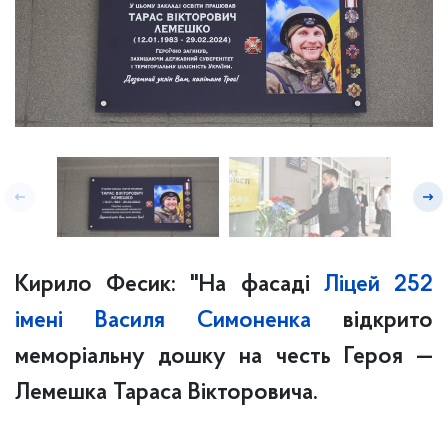
Кирило Фесик: "На фасаді
Ліцей 252
імені Василя Симоненка
відкрито
меморіальну дошку на честь Героя —
Лемешка Тараса Вікторовича.