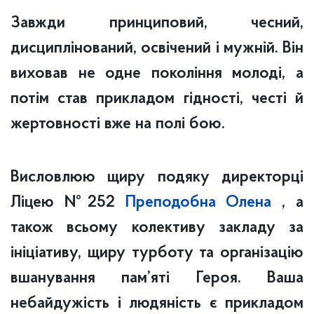
Завжди принциповий, чесний,
дисциплінований, освічений і мужній. Він
виховав не одне покоління молоді, а
потім став прикладом гідності, честі й
жертовності вже на полі бою.
Висловлюю щиру подяку директорці
Ліцею №252
Преподобна Олена
, а
також всьому колективу закладу за
ініціативу, щиру турботу та організацію
вшанування пам’яті Героя. Ваша
небайдужість і людяність є прикладом