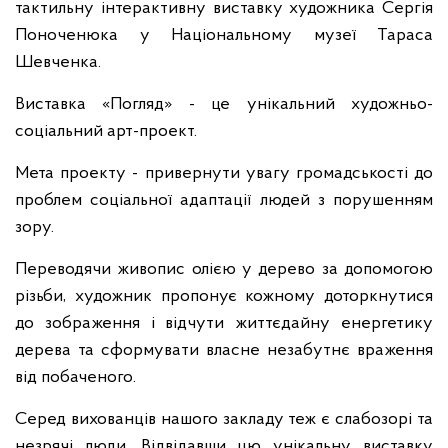
тактильну інтерактивну виставку художника Сергія
Поноченюка у Національному музеї Тараса
Шевченка.
Виставка «Погляд» - це унікальний художньо-
соціальний арт-проект.
Мета проекту - привернути увагу громадськості до
проблем соціальної адаптації людей з порушенням
зору.
Переводячи живопис олією у дерево за допомогою
різьби, художник пропонує кожному доторкнутися
до зображення і відчути життєдайну енергетику
дерева та сформувати власне незабутнє враження
від побаченого.
Серед вихованців нашого закладу теж є слабозорі та
незрячі люди. Відвідавши цю унікальну виставку