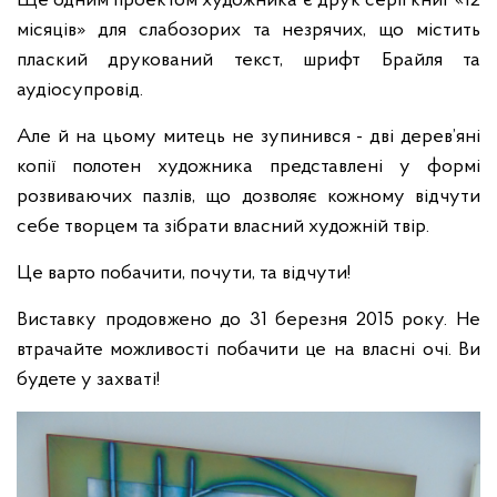
Ще одним проектом художника є друк серії книг «12
місяців» для слабозорих та незрячих, що містить
плаский друкований текст, шрифт Брайля та
аудіосупровід.
Але й на цьому митець не зупинився - дві дерев’яні
копії полотен художника представлені у формі
розвиваючих пазлів, що дозволяє кожному відчути
себе творцем та зібрати власний художній твір.
Це варто побачити, почути, та відчути!
Виставку продовжено до 31 березня 2015 року. Не
втрачайте можливості побачити це на власні очі. Ви
будете у захваті!