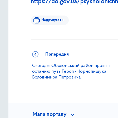
https://do.gov.ua/psykholohich
Надрукувати
Попередня
Сьогодні Оболонський район провів в
останню путь Героя - Чорнопищука
Володимира Петровича
Мапа порталу