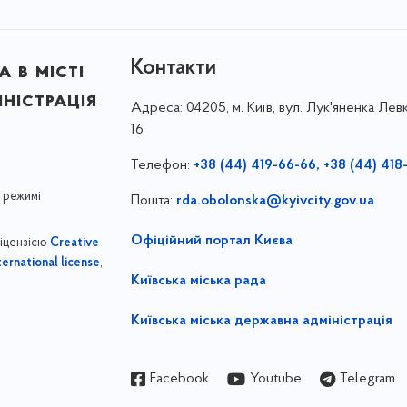
Контакти
 в місті
ністрація
Адреса:
04205, м. Київ, вул. Лук'яненка Левк
16
Телефон:
+38 (44) 419-66-66, +38 (44) 418
 режимі
Пошта:
rda.obolonska@kyivcity.gov.ua
Офіційний портал Києва
ліцензією
Creative
,
ernational license
Київська міська рада
Київська міська державна адміністрація
Facebook
Youtube
Telegram