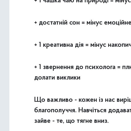
+ 1 чашка чаю на природі = міну
+ достатній сон = мінус емоційн
+ 1 креативна дія = мінус накоп
+ 1 звернення до психолога = пл
долати виклики
Що важливо - кожен із нас вирі
благополуччя. Навчіться додават
зайве - те, що тягне вниз.