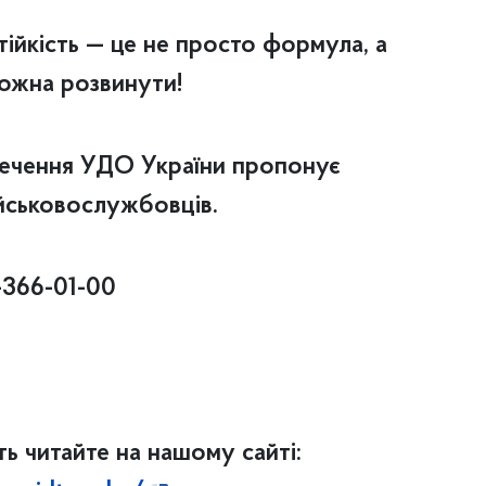
тійкість — це не просто формула, а
можна розвинути!
печення УДО України пропонує
ійськовослужбовців.
-366-01-00
ть читайте на нашому сайті: