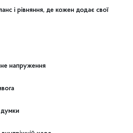
анс і рівняння, де кожен додає свої
ійне напруження
ивога
і думки