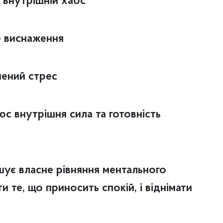
с внутрішній хаос
е виснаження
ичений стрес
юс внутрішня сила та готовність
шує власне рівняння ментального
и те, що приносить спокій, і віднімати