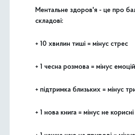
Ментальне здоров'я - це про бал
складові:
+ 10 хвилин тиші = мінус стрес
+ 1 чесна розмова = мінус емоц
+ підтримка близьких = мінус тр
+ 1 нова книга = мінус не корисн