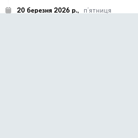
20 березня 2026 р.,
п’ятниця
Виїзний День Донора
09:00
Подія завершена
27 лютого 2026 р.,
п’ятниця
Відкритий звіт голови Оболонської РДА
14:00
Кирила Фесика за 2025 рік
Подія завершена