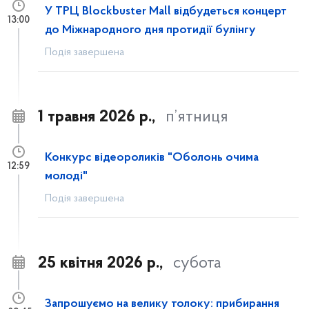
У ТРЦ Blockbuster Mall відбудеться концерт
13:00
до Міжнародного дня протидії булінгу
Подія завершена
1 травня 2026 р.,
п’ятниця
Конкурс відеороликів "Оболонь очима
12:59
молоді"
Подія завершена
25 квітня 2026 р.,
субота
Запрошуємо на велику толоку: прибирання