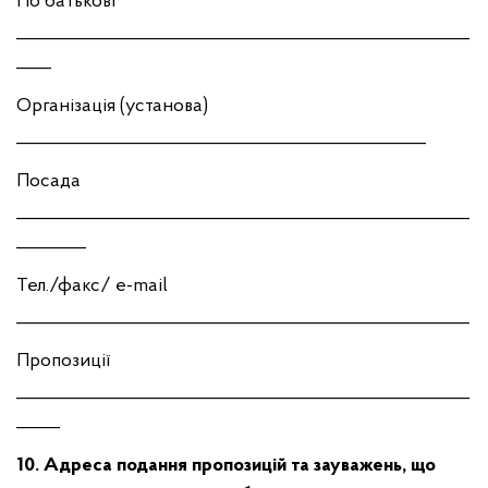
По батькові
____________________________________________________
____
Організація (установа)
_______________________________________________
Посада
____________________________________________________
________
Тел./факс/ e-mail
____________________________________________________
Пропозиції
____________________________________________________
_____
10. Адреса подання пропозицій та зауважень, що